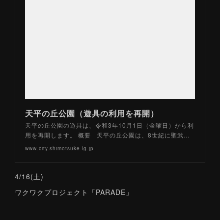
天平の丘公園（遊具の利用を再開）
天平の丘公園の遊具は、令和3年10月1日（金曜日）から利
用を再開します。 概要 天平の丘公園は、8世紀に聖武…
www.city.shimotsuke.lg.jp
4/16(土)
ワクワクプロジェクト「PARADE」